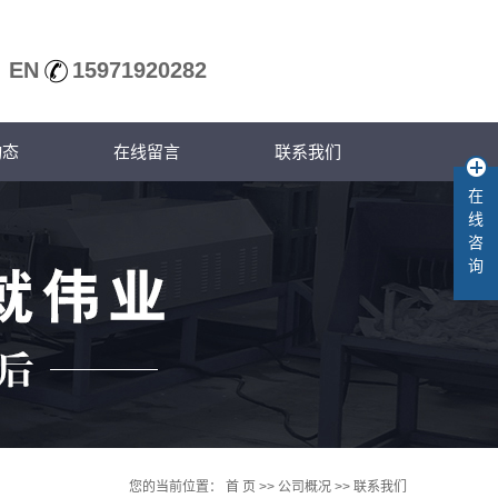
EN
15971920282
动态
在线留言
联系我们
在
司动态
线
业新规
咨
询
术知识
您的当前位置：
首 页
>>
公司概况
>>
联系我们