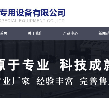
首页
关于我们
产品中心
新闻
公司简介
腐蚀性物品运输车
公
联系我们
罐式集装箱系列
行
化工储罐系列
技
危险品厢式车系列
冷藏车系列
环卫车
加油车运油车
普通液体运输车