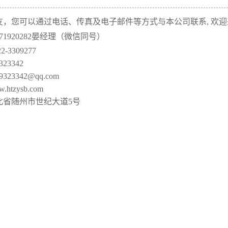
危险品罐式运输车系
友，您可以通过电话、传真及电子邮件等方式与本公司联系, 欢
971920282晏经理（微信同号）
油罐车欧标配件系列
列
-3309277
化工车欧标配件系列
23342
23342@qq.com
加油机系列
tzysb.com
卷盘系列
北省随州市世纪大道5号
海底阀系列
人孔盖系列
球阀快速接头系列
法兰系列
配件检测台
电子智能控制系统