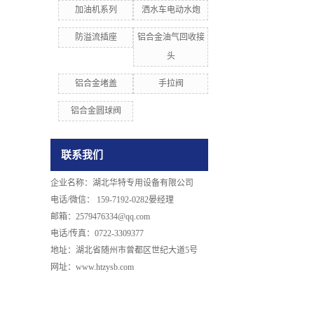
加油机系列
洒水车电动水炮
防溢流插座
铝合金油气回收接
头
铝合金堵盖
手拉阀
铝合金圆球阀
联系我们
企业名称：湖北华特专用设备有限公司
电话/微信：
159-7192-0282晏经理
邮箱：2579476334@qq.com
电话/传真：0722-3309377
地址：湖北省随州市曾都区世纪大道5号
网址：www.htzysb.com