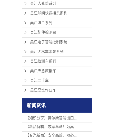
吴江人孔盖系列
吴江球阀快速接头系列
吴江法兰系列
吴江配件检测台
吴江电子智能控制系统
吴江洒水车水泵系列
吴江检测车系列
吴江应急救援车
吴江二手车
吴江高空作业车
新闻资讯
【知识分享】赛尔斯智能出口...
【新品特辑】效率革命！为高...
【专汽新闻】安全高效，随心...