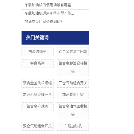
车载加油机的使用场景有哪些...
车载加油机适用哪些车型？能...
加油卷盘厂家价格如何？
热门关键词
防溢流插座
铝合金方法兰阳端
卷盘系列
铝合金卸油变径接
头
铝合金圆法兰阳端
三仓气动组合开关
加油机多少钱一台
加油卷盘厂家
铝合金方球阀
铝合金油气回收接
头
双仓气动组合开关
车载加油机