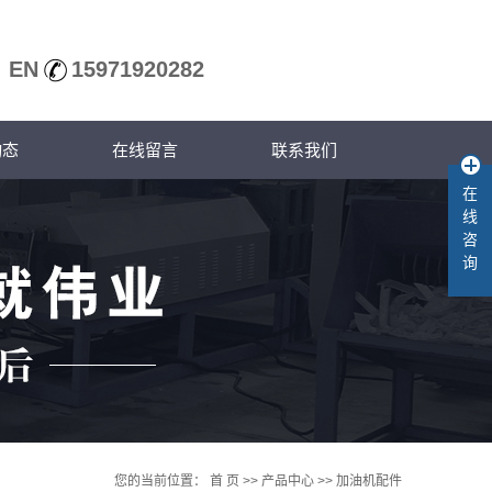
EN
15971920282
动态
在线留言
联系我们
在
司动态
线
业新规
咨
询
术知识
您的当前位置：
首 页
>>
产品中心
>>
加油机配件