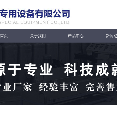
首页
关于我们
产品中心
新闻
公司简介
吴江腐蚀性物品运输
公
联系我们
吴江罐式集装箱系列
车
行
吴江化工储罐系列
技
吴江危险品厢式车系
吴江冷藏车系列
列
吴江环卫车
吴江加油车运油车
吴江普通液体运输车